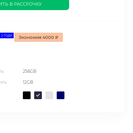
ИТЬ В РАССРОЧКУ
 2 ГОДА
Экономия 4000 ₽
ть
256GB
ять
12GB