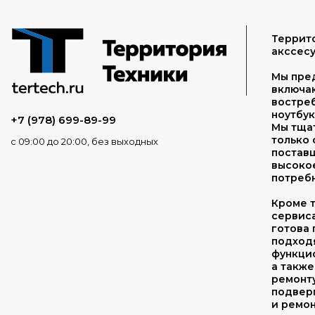
Террито
акссесу
Мы пре
включа
востреб
ноутбук
+7 (978) 699-89-99
Мы тща
только
с 09:00 до 20:00, без выходных
поставщ
высоко
потребн
Кроме т
сервис
готова 
подходя
функцио
а также
ремонту
подвер
и ремон