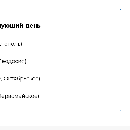
дующий день
стополь)
Феодосия)
, Октябрьское)
Первомайское)