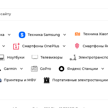
Техника Xiao
ика
Техника Samsung
Смартфоны OnePlus
Смартфоны R
Ноутбуки
Телевизоры
Электротрансп
Яндекс Станции
Garmin
GoPro
Принтеры и МФУ
Портативные электростанции