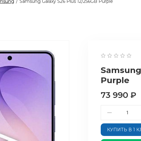
msung
/
Samsung Galaxy S26 Plus 12/256GB Purple
Samsung 
Purple
73 990
₽
КУПИТЬ В 1 