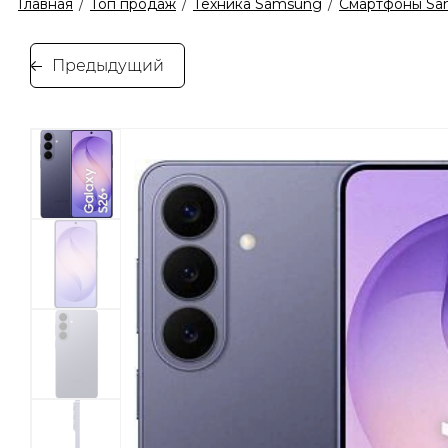
Главная
/
Топ продаж
/
Техника Samsung
/
Смартфоны Sa
Предыдущий