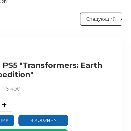
ion"
Следующий
 PS5 "Transformers: Earth
pedition"
6 490
КЛИК
В КОРЗИНУ