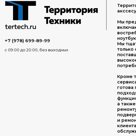
Террито
акссесу
Мы пре
включа
востреб
ноутбук
+7 (978) 699-89-99
Мы тща
только
с 09:00 до 20:00, без выходных
поставщ
высоко
потребн
Кроме т
сервис
готова 
подходя
функцио
а также
ремонту
подвер
и ремон
клиент
обслуж