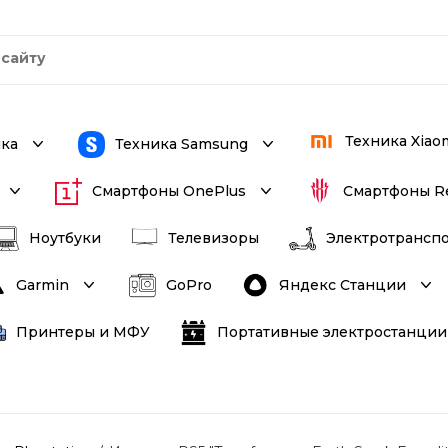
Техника Xiao
ика
Техника Samsung
Смартфоны OnePlus
Смартфоны R
Ноутбуки
Телевизоры
Электротрансп
Яндекс Станции
Garmin
GoPro
Принтеры и МФУ
Портативные электростанции