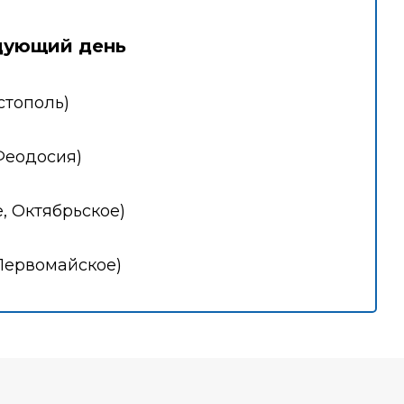
дующий день
стополь)
Феодосия)
, Октябрьское)
Первомайское)