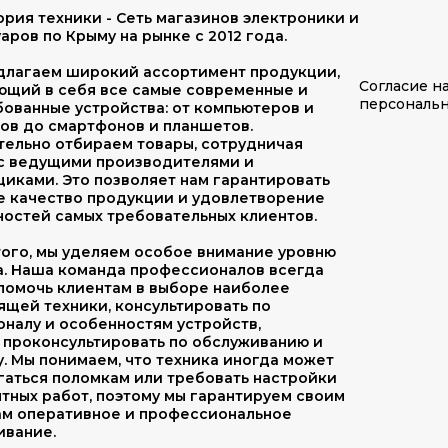
рия техники - Сеть магазинов электроники и
аров по Крыму на рынке с 2012 года.
длагаем широкий ассортимент продукции,
Согласие н
ющий в себя все самые современные и
персональ
ованные устройства: от компьютеров и
ов до смартфонов и планшетов.
тельно отбираем товары, сотрудничая
 с ведущими производителями и
иками. Это позволяет нам гарантировать
е качество продукции и удовлетворение
остей самых требовательных клиентов.
ого, мы уделяем особое внимание уровню
а. Наша команда профессионалов всегда
помочь клиентам в выборе наиболее
щей техники, консультировать по
налу и особенностям устройств,
 проконсультировать по обслуживанию и
. Мы понимаем, что техника иногда может
гаться поломкам или требовать настройки
тных работ, поэтому мы гарантируем своим
ам оперативное и профессиональное
ивание.