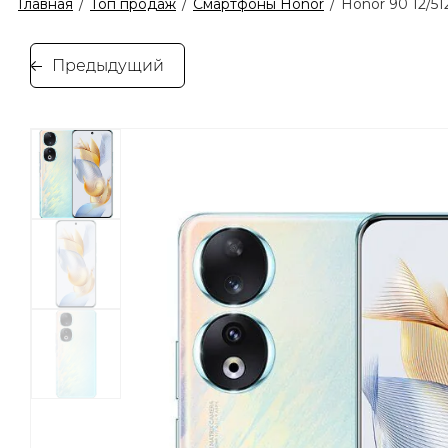
Главная
/
Топ продаж
/
Смартфоны Honor
/
Honor 90 12/5
Предыдущий