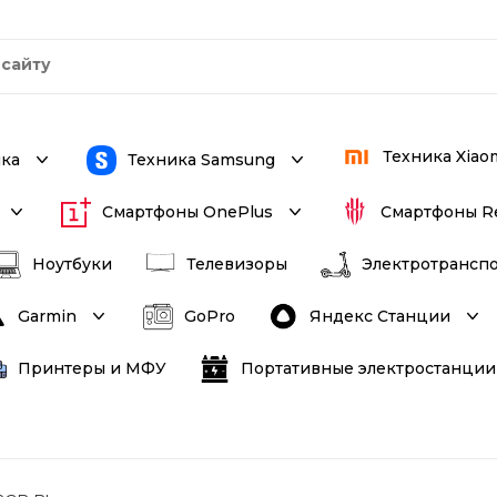
Техника Xiao
ика
Техника Samsung
Смартфоны OnePlus
Смартфоны R
Ноутбуки
Телевизоры
Электротрансп
Яндекс Станции
Garmin
GoPro
Принтеры и МФУ
Портативные электростанции