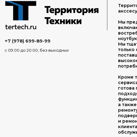
Террито
акссесу
Мы пре
включа
востреб
ноутбук
+7 (978) 699-89-99
Мы тща
только
с 09:00 до 20:00, без выходных
поставщ
высоко
потребн
Кроме т
сервис
готова 
подходя
функцио
а также
ремонту
подвер
и ремон
клиент
обслуж