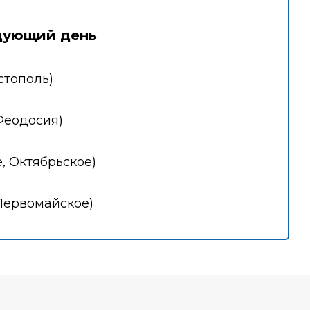
дующий день
стополь)
Феодосия)
, Октябрьское)
Первомайское)