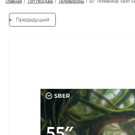
Главная
/
Топ продаж
/
Телевизоры
/
55" Телевизор Sber 
Предыдущий