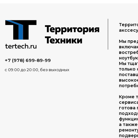
Террито
акссесу
Мы пре
включа
востреб
ноутбук
+7 (978) 699-89-99
Мы тща
только
с 09:00 до 20:00, без выходных
поставщ
высоко
потребн
Кроме т
сервис
готова 
подходя
функцио
а также
ремонту
подвер