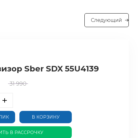
Следующий
визор Sber SDX 55U4139
31 990
КЛИК
В КОРЗИНУ
ИТЬ В РАССРОЧКУ