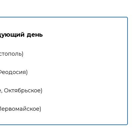
дующий день
стополь)
Феодосия)
, Октябрьское)
Первомайское)