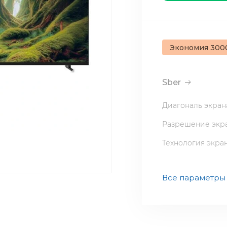
Экономия 300
Sber
Диагональ экран
Разрешение экр
Технология экра
Все параметры