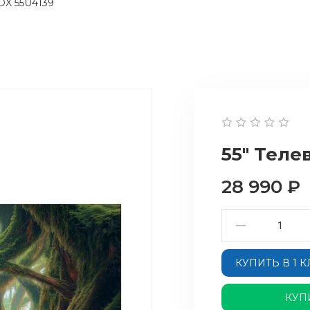
SDX 55U4139
55" Теле
28 990
₽
КУПИТЬ В 1 
КУП