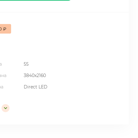
0 ₽
а
55
ана
3840x2160
на
Direct LED